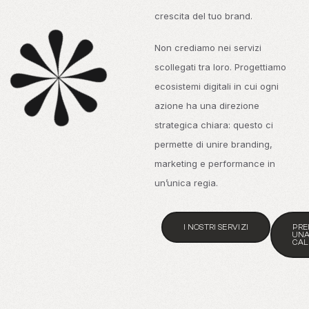
crescita del tuo brand.
Non crediamo nei servizi
scollegati tra loro. Progettiamo
ecosistemi digitali in cui ogni
azione ha una direzione
strategica chiara: questo ci
permette di unire branding,
marketing e performance in
un’unica regia.
I NOSTRI SERVIZI
PRE
UN
CAL